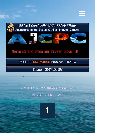
በAJCPC ቡድን በኩራት የተፈጠረ
© 2018 በ AJCPC