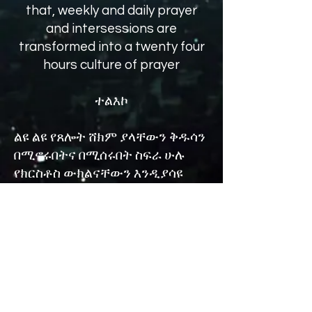
that, weekly and daily prayer
and intersessions are
transformed into a twenty four
hours culture of prayer
ተልእኮ
ልዩ ልዩ የጸሎት ሸክም ያላቸውን ቅዱሳን
በሚኖሩበትና በሚሰሩበት ስፍራ ሁሉ
የክርስቶስ ውክልናቸውን እንዲያሳዩ
በማበረታታት ፣ በገጽ በመገኘትና በልዩ
ልዩ መንገዶች በመጠቀም ጸሎትንና
ምልጃን ከሳምንታዊና ቋሚ የጸሎት ጊዜ
ወደ ሌት ተቀን የጸሎት (ባህል)ማሳደግ።