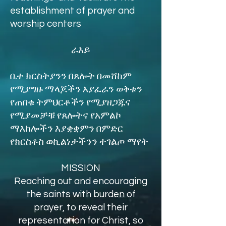
establishment of prayer and
worship centers
ራእይ
ቤተ ክርስትያንን በጸሎት በመሸከም
የሚያግዙ ማላጆችን እያፈራን ወቅቱን
የጠበቁ ትምህርቶችን የሚያዘጋጁና
የሚያመቻቹ የጸሎትና የአምልኮ
ማእከሎችን እያቋቋምን በምድር
የክርስቶስ ወኪልነታችንን ተገልጦ ማየት
MISSION
Reaching out and encouraging
the saints with burden of
prayer, to reveal their
representation for Christ, so