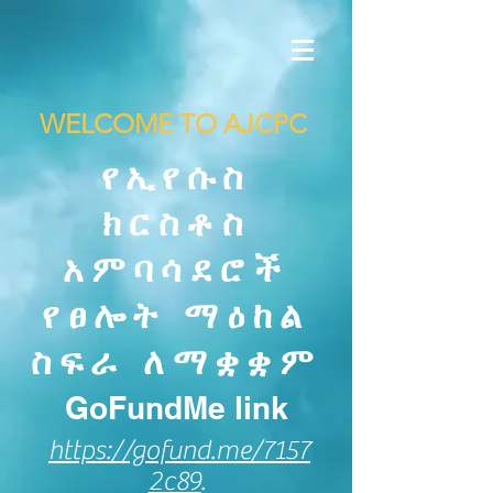
WELCOME TO AJCPC
የኢየሱስ
ክርስቶስ
አምባሳደሮች
የፀሎት ማዕከል
ስፍራ ለማቋቋም
GoFundMe link
https://gofund.me/7157
2c89
.